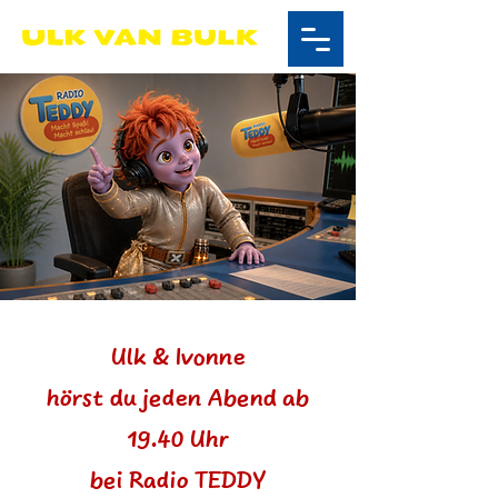
Ulk & Ivonne
hörst du jeden Abend ab
19.40 Uhr
bei Radio TEDDY